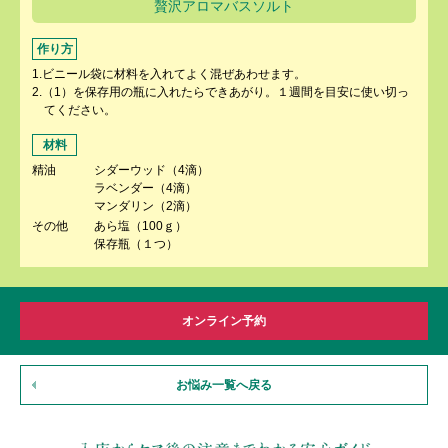
贅沢アロマバスソルト
作り方
1.ビニール袋に材料を入れてよく混ぜあわせます。
2.（1）を保存用の瓶に入れたらできあがり。１週間を目安に使い切っ
てください。
材料
精油
シダーウッド（4滴）
ラベンダー（4滴）
マンダリン（2滴）
その他
あら塩（100ｇ）
保存瓶（１つ）
オンライン予約
お悩み一覧へ戻る