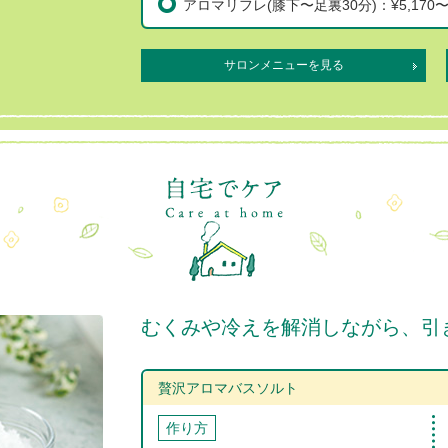
アロマリフレ(膝下〜足裏30分)：¥5,170〜
サロンメニューを見る
むくみや冷えを解消しながら、引
贅沢アロマバスソルト
作り方