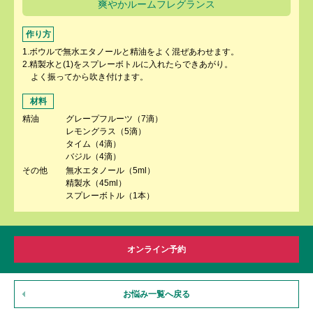
爽やかルームフレグランス
作り方
1.ボウルで無水エタノールと精油をよく混ぜあわせます。
2.精製水と(1)をスプレーボトルに入れたらできあがり。
よく振ってから吹き付けます。
材料
精油
グレープフルーツ（7滴）
レモングラス（5滴）
タイム（4滴）
バジル（4滴）
その他
無水エタノール（5ml）
精製水（45ml）
スプレーボトル（1本）
オンライン予約
お悩み一覧へ戻る