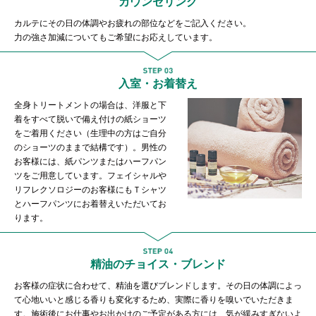
カウンセリング
カルテにその日の体調やお疲れの部位などをご記入ください。
力の強さ加減についてもご希望にお応えしています。
入室・お着替え
全身トリートメントの場合は、洋服と下
着をすべて脱いで備え付けの紙ショーツ
をご着用ください（生理中の方はご自分
のショーツのままで結構です）。男性の
お客様には、紙パンツまたはハーフパン
ツをご用意しています。フェイシャルや
リフレクソロジーのお客様にもＴシャツ
とハーフパンツにお着替えいただいてお
ります。
精油のチョイス・ブレンド
お客様の症状に合わせて、精油を選びブレンドします。その日の体調によっ
て心地いいと感じる香りも変化するため、実際に香りを嗅いでいただきま
す。施術後にお仕事やお出かけのご予定がある方には、気が緩みすぎないよ