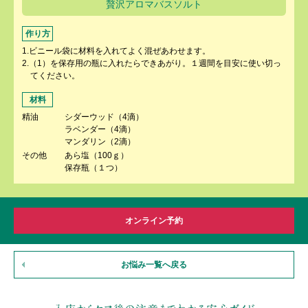
贅沢アロマバスソルト
作り方
1.ビニール袋に材料を入れてよく混ぜあわせます。
2.（1）を保存用の瓶に入れたらできあがり。１週間を目安に使い切っ
てください。
材料
精油
シダーウッド（4滴）
ラベンダー（4滴）
マンダリン（2滴）
その他
あら塩（100ｇ）
保存瓶（１つ）
オンライン予約
お悩み一覧へ戻る